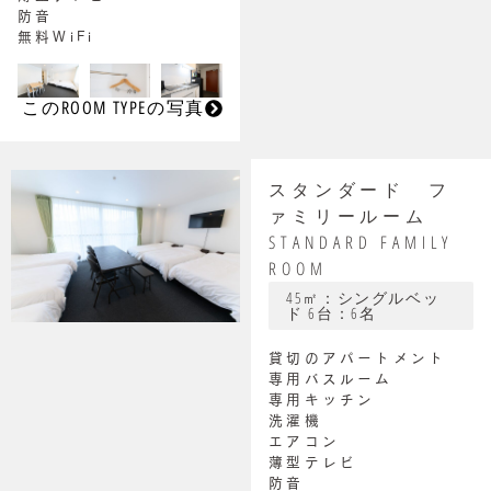
防音
無料WiFi
このROOM TYPEの写真
スタンダード フ
ァミリールーム
STANDARD FAMILY
ROOM
45㎡：シングルベッ
ド 6台：6名
貸切のアパートメント
専用バスルーム
専用キッチン
洗濯機
エアコン
薄型テレビ
防音