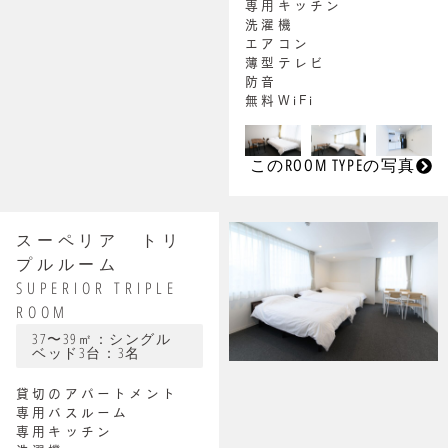
専用キッチン
洗濯機
エアコン
薄型テレビ
防音
無料WiFi
このROOM TYPEの写真
スーペリア トリ
プルルーム
SUPERIOR TRIPLE
ROOM
37〜39㎡：シングル
ベッド3台：3名
貸切のアパートメント
専用バスルーム
専用キッチン