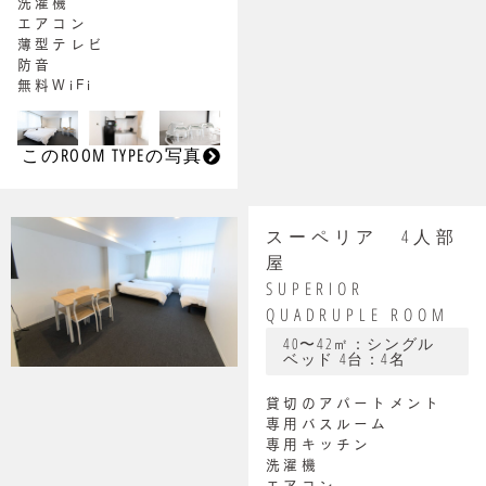
洗濯機
エアコン
薄型テレビ
防音
無料WiFi
このROOM TYPEの写真
スーペリア 4人部
屋
SUPERIOR
QUADRUPLE ROOM
40〜42㎡：シングル
ベッド 4台：4名
貸切のアパートメント
専用バスルーム
専用キッチン
洗濯機
エアコン